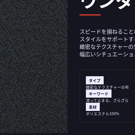
スピードを損ねること
スタイルをサポートする
緻密なテクスチャーの
幅広いシチュエーショ
タイプ
緻密なテクスチャーの布
キーワード
滑って止まる、ざらざら
素材
ポリエステル100%