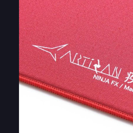
ャ
ラ
リ
ー
の
最
後
に
移
動
す
る