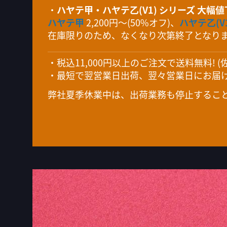
・
ハヤテ甲・ハヤテ乙(V1) シリーズ 大幅
ハヤテ甲
2,200円～(50%オフ)、
ハヤテ乙(V
在庫限りのため、なくなり次第終了となり
・税込11,000円以上のご注文で送料無料! 
・最短で翌営業日出荷、翌々営業日にお届け
弊社夏季休業中は、出荷業務も停止するこ
イ
メ
ー
ジ
ギ