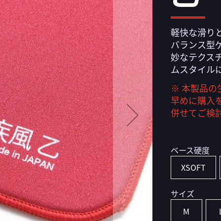
軽快な滑り
バランス型
妙なテクス
ムスタイル
※ 本製品
早めに購入
併せてご検
ベース硬度
XSOFT
サイズ
M