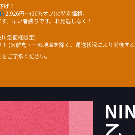
値下げ！
1)
2,926円～(30%オフ)の特別価格。
ます。早い者勝ちです。お見逃しなく！
(佐川急便様限定)
！ (※離島・一部地域を除く。運送状況により前後する
とをご了承ください。
NI
乙