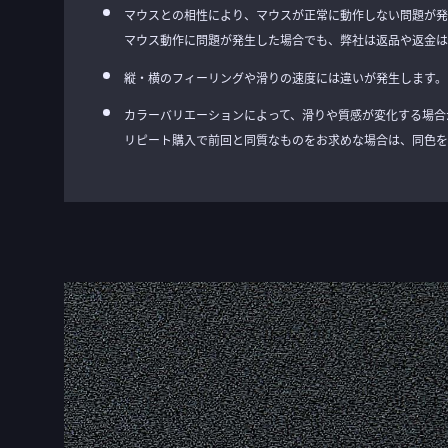
ー
マウスとの相性により、マウスが正常に動作しない問題が発
の
マウス動作に問題が発生した場合でも、弊社は返品や返金は
最
縦・横のフィーリングや滑りの速度には違いが発生します。
初
に
カラーバリエーションによって、滑りや質感が変化する場合
移
リピート購入で前回と同質なものをお求めな場合は、同色を
動
す
る