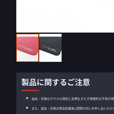
イ
メ
ー
製品に関するご注意
ジ
ギ
ャ
返品・交換はマウスの滑走に支障をきたす物理的な不良が認
ラ
また、返品・交換は商品到着後1週間以内にお申し出いただ
リ