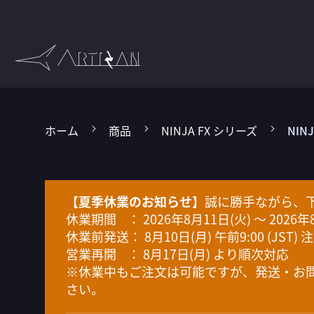
コ
ン
テ
ン
ツ
に
ス
ホーム
商品
NINJA FX シリーズ
NIN
キ
ッ
プ
【夏季休業のお知らせ】
誠に勝手ながら、
休業期間 ： 2026年8月11日(火) ～ 2026年
休業前発送： 8月10日(月) 午前9:00 (JS
営業再開 ： 8月17日(月) より順次対応
※休業中もご注文は可能ですが、発送・お問
さい。